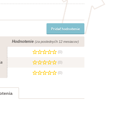
Pridať hodnotenie
Hodnotenie
(za poslednyćh 12 mesiacov)
(0)
ia
(0)
(0)
otenia