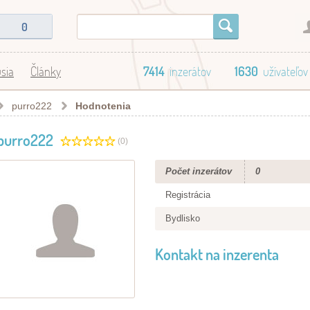
0
sia
Články
7414
inzerátov
1630
užívateľov
purro222
Hodnotenia
purro222
(0)
Počet inzerátov
0
Registrácia
Bydlisko
Kontakt na inzerenta