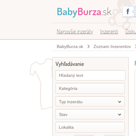
Baby
Burza
.sk
Najnovšie inzeráty
Inzerenti
Disku
BabyBurza.sk
Zoznam Inzerentov
Vyhľadávanie
Typ inzerátu
Stav