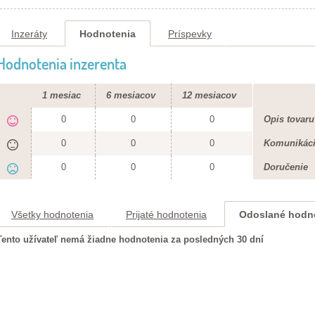
Inzeráty
Hodnotenia
Príspevky
Hodnotenia inzerenta
1 mesiac
6 mesiacov
12 mesiacov
0
0
0
Opis tovaru
0
0
0
Komunikác
0
0
0
Doručenie
Všetky hodnotenia
Prijaté hodnotenia
Odoslané hodn
Tento užívateľ nemá žiadne hodnotenia za posledných 30 dní